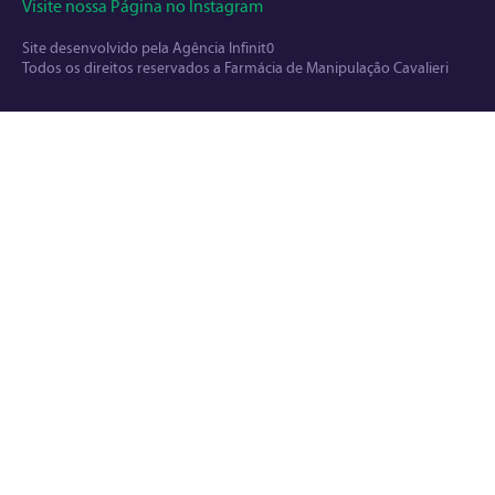
Visite nossa Página no Instagram
Site desenvolvido pela
Agência Infinit0
Todos os direitos reservados a Farmácia de Manipulação Cavalieri