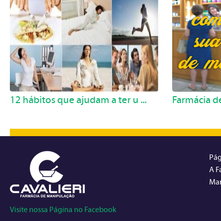
12 hábitos que ajudam a ter u ...
Farmácia de
Pág
A F
Man
Visite nossa Página no Facebook