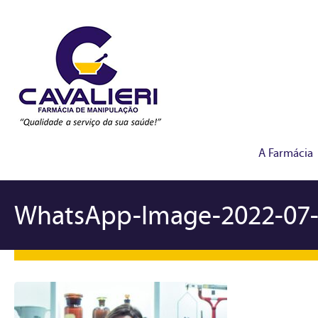
A Farmácia
WhatsApp-Image-2022-07-0