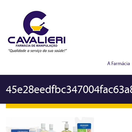
A Farmácia
45e28eedfbc347004fac63a