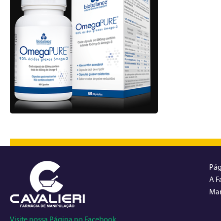
Pág
A F
Man
Visite nossa Página no Facebook