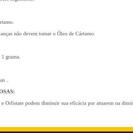
ártamo.
crianças não devem tomar o Óleo de Cártamo.
e 1 grama.
as .
OSAS:
e Orlistate podem diminuir sua eficácia por atuarem na dimi