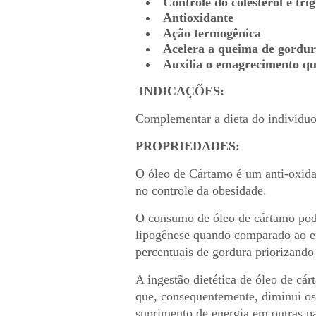
Controle do colesterol e trig
Antioxidante
Ação termogênica
Acelera a queima de gordu
Auxilia o emagrecimento qu
INDICAÇÕES:
Complementar a dieta do indivíduo,
PROPRIEDADES:
O óleo de Cártamo é um anti-oxida
no controle da obesidade.
O consumo de óleo de cártamo pode
lipogênese quando comparado ao efe
percentuais de gordura priorizando
A ingestão dietética de óleo de cár
que, consequentemente, diminui os 
suprimento de energia em outras p