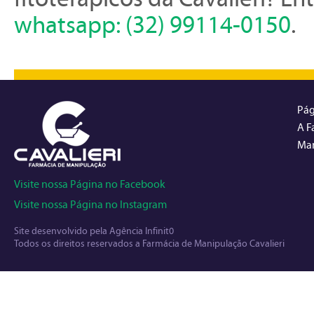
whatsapp: (32) 99114-0150
.
Pág
A F
Man
Visite nossa Página no Facebook
Visite nossa Página no Instagram
Site desenvolvido pela
Agência Infinit0
Todos os direitos reservados a Farmácia de Manipulação Cavalieri