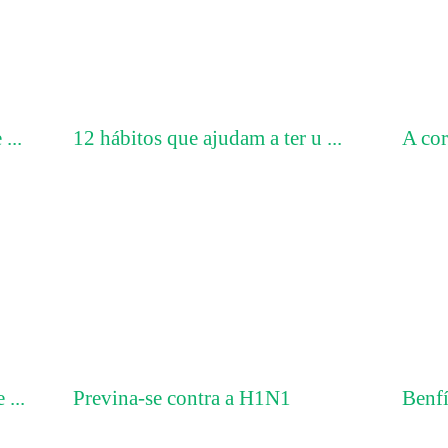
...
12 hábitos que ajudam a ter u ...
A cor
 ...
Previna-se contra a H1N1
Benfí