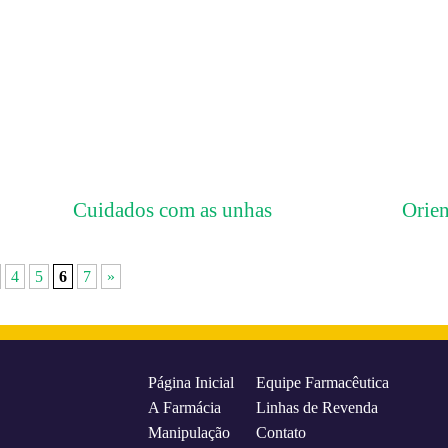
Cuidados com as unhas
Orien
4
5
6
7
»
Página Inicial
Equipe Farmacêutica
A Farmácia
Linhas de Revenda
Manipulação
Contato