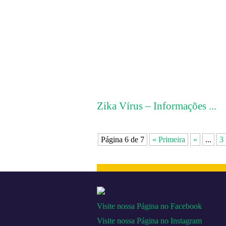
Zika Vírus – Informações ...
Página 6 de 7
« Primeira
«
...
3
Visite nossa Página no Facebook
Visite nossa Página no Instagram