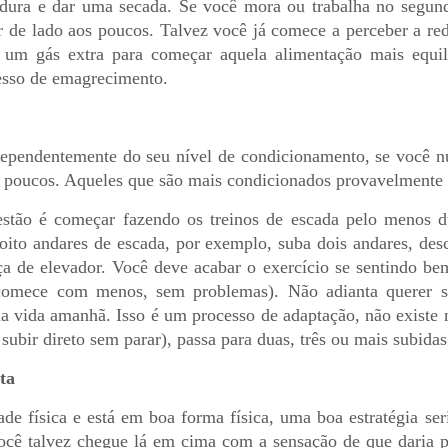
rdura e dar uma secada. Se você mora ou trabalha no segun
r de lado aos poucos. Talvez você já comece a perceber a 
 um gás extra para começar aquela alimentação mais equil
esso de emagrecimento.
dependentemente do seu nível de condicionamento, se você nun
s poucos. Aqueles que são mais condicionados provavelmente 
estão é começar fazendo os treinos de escada pelo menos 
ito andares de escada, por exemplo, suba dois andares, des
a de elevador. Você deve acabar o exercício se sentindo bem
comece com menos, sem problemas). Não adianta querer sa
ua vida amanhã. Isso é um processo de adaptação, não existe
subir direto sem parar), passa para duas, três ou mais subidas
ta
ade física e está em boa forma física, uma boa estratégia se
ocê talvez chegue lá em cima com a sensação de que daria p